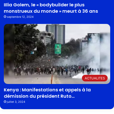
IIlia Golem, le « bodybuilder le plus
monstrueux du monde » meurt à 36 ans
septembre 12, 2024
ACTUALITES
Kenya : Manifestations et appels à la
démission du président Ruto…
juillet 3, 2024