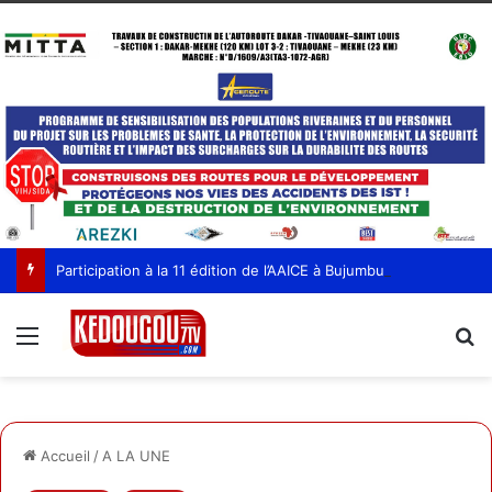
Participation à la 11 édition de l’AAICE à Bujumbura, la Pr Kadidia Doucouré montre sa satisfaction
Menu
R
Accueil
/
A LA UNE